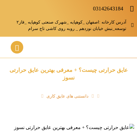
03142643184
آدرس کارخانه :اصفهان _کوهپایه _شهرک صنعتی کوهپایه _فاز۲
توسعه_نبش خیابان نوزدهم _ روبه روی کاشی تاج سرام
عایق حرارتی چیست؟ + معرفی بهترین عایق حرارتی
نسوز
دانستنی های عایق کاری
عایق حرارتی چیست؟ + معرفی بهترین عایق حرارتی نسوز